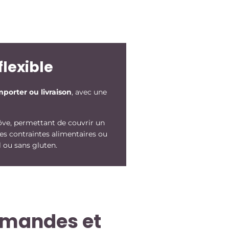
flexible
porter ou livraison
, avec une
ve, permettant de couvrir un
es contraintes alimentaires ou
l ou sans gluten.
rmandes et