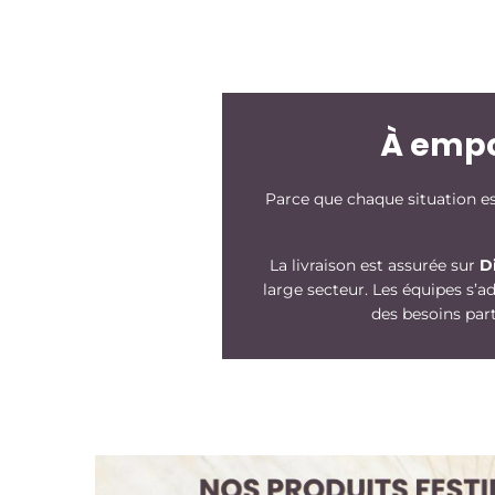
À empor
Parce que chaque situation est
La livraison est assurée sur
Di
large secteur. Les équipes s’
des besoins part