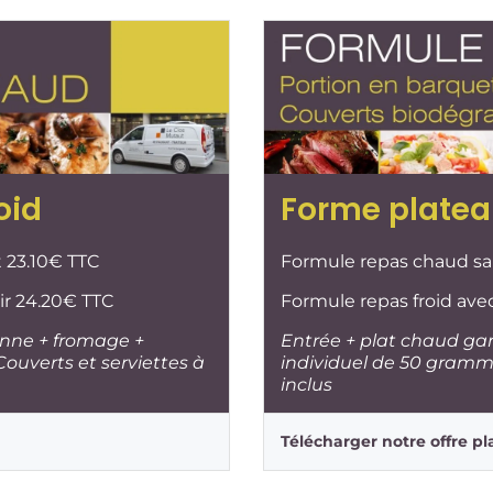
oid
Forme platea
t 23.10€ TTC
Formule repas chaud sa
ir 24.20€ TTC
Formule repas froid ave
onne + fromage +
Entrée + plat chaud gar
ouverts et serviettes à
individuel de 50 gramm
inclus
Télécharger notre offre p