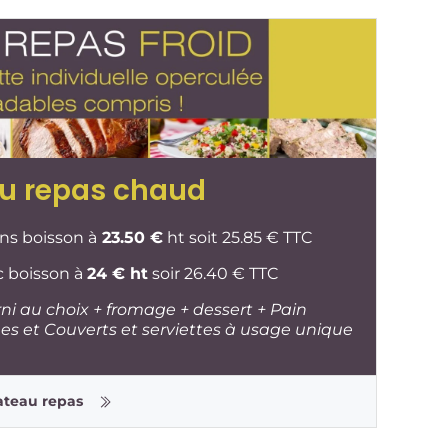
u repas chaud
ns boisson à
23.50 €
ht soit 25.85 € TTC
c boisson à
24 € ht
soir 26.40 € TTC
ni au choix + fromage + dessert + Pain
es et Couverts et serviettes à usage unique
lateau repas