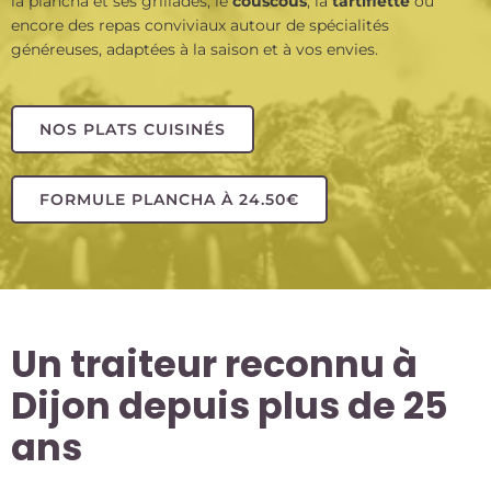
la plancha et ses grillades, le
couscous
, la
tartiflette
ou
encore des repas conviviaux autour de spécialités
généreuses, adaptées à la saison et à vos envies.
NOS PLATS CUISINÉS
FORMULE PLANCHA À 24.50€
Un traiteur reconnu à
Dijon depuis plus de 25
ans