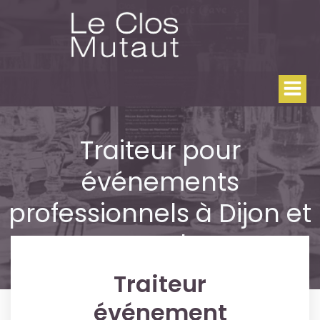
Aller
au
contenu
Traiteur pour
événements
professionnels à Dijon et
Cote d’or
Traiteur
événement